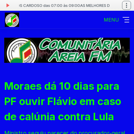
ARCOS CARDOSO das 07:00 às 09:00
AS MELHORES DO REI ROBERTO C
MENU
Moraes dá 10 dias para
PF ouvir Flávio em caso
de calúnia contra Lula
Ministro seguiu parecer do procurador-geral