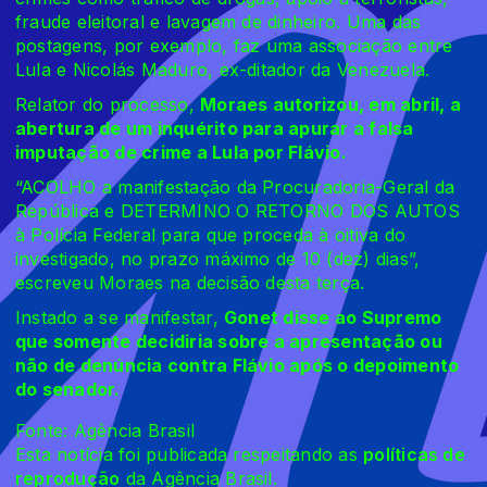
fraude eleitoral e lavagem de dinheiro. Uma das
postagens, por exemplo, faz uma associação entre
Lula e Nicolás Maduro, ex-ditador da Venezuela.
Relator do processo,
Moraes autorizou, em abril, a
abertura de um inquérito para apurar a falsa
imputação de crime a Lula por Flávio.
“ACOLHO a manifestação da Procuradoria-Geral da
República e DETERMINO O RETORNO DOS AUTOS
à Polícia Federal para que proceda à oitiva do
investigado, no prazo máximo de 10 (dez) dias”,
escreveu Moraes na decisão desta terça.
Instado a se manifestar,
Gonet disse ao Supremo
que somente decidiria sobre a apresentação ou
não de denúncia contra Flávio após o depoimento
do senador.
Fonte: Agência Brasil
Esta notícia foi publicada respeitando as
políticas de
reprodução
da Agência Brasil.