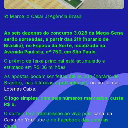
© Marcello Casal JrAgência Brasil
As seis dezenas do concurso 3.028 da Mega-Sena
serão sorteadas, a partir das 21h (horário de
Brasília), no Espaço da Sorte, localizado na
Avenida Paulista, nº 750, em São Paulo.
O prêmio da faixa principal está acumulado e
estimado em R$ 38 milhões.
As apostas podem ser feitas até as 20h (horário de
Brasília), nas lotéricas e pela internet,
no portal das
Loterias Caixa
.
O jogo simples, com seis números marcados, custa
R$ 6.
O sorteio terá transmissão ao vivo pelo
canal da
Caixa no YouTube
e no Facebook das Loterias
Caixa.