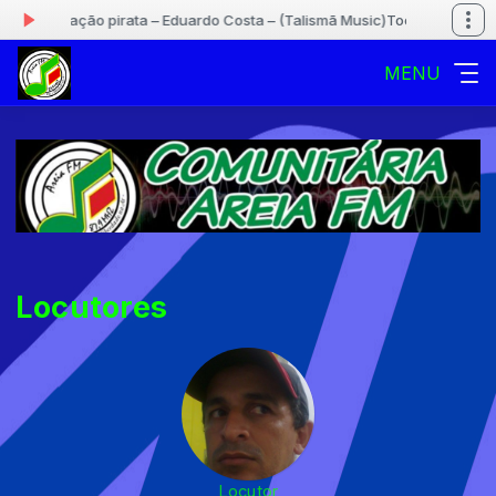
ora: Coração pirata – Eduardo Costa – (Talismã Music)
Tocando agora: C
MENU
Locutores
Locutor